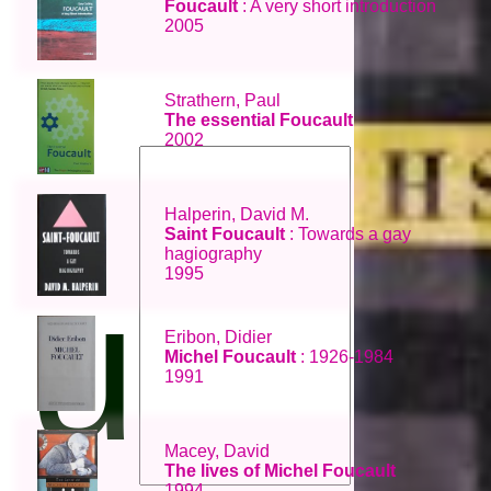
Foucault
: A very short introduction
2005
Strathern, Paul
The essential Foucault
2002
Halperin, David M.
Saint Foucault
: Towards a gay
hagiography
upph
1995
Eribon, Didier
Michel Foucault
: 1926-1984
1991
Macey, David
The lives of Michel Foucault
1994