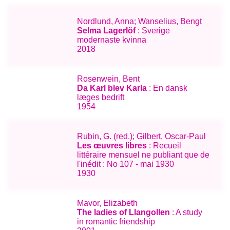
Nordlund, Anna; Wanselius, Bengt
Selma Lagerlöf
: Sverige
modernaste kvinna
2018
Rosenwein, Bent
Da Karl blev Karla
: En dansk
læges bedrift
1954
Rubin, G. (red.); Gilbert, Oscar-Paul
Les œuvres libres
: Recueil
littéraire mensuel ne publiant que de
l'inédit : No 107 - mai 1930
1930
Mavor, Elizabeth
The ladies of Llangollen
: A study
in romantic friendship