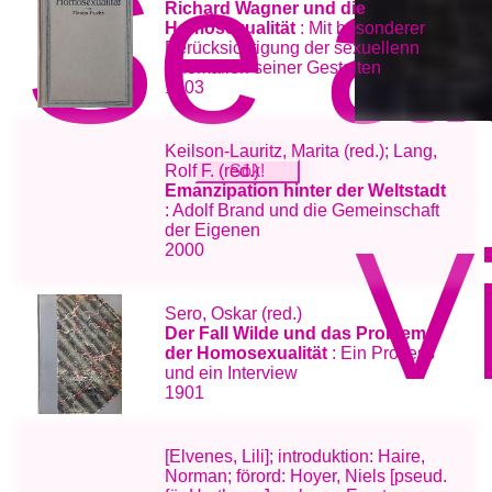
Se a
Richard Wagner und die
Homosexualität
: Mit besonderer
Berücksichtigung der sexuellenn
Anomalien seiner Gestalten
1903
Keilson-Lauritz, Marita (red.); Lang,
Rolf F. (red.)
Emanzipation hinter der Weltstadt
: Adolf Brand und die Gemeinschaft
V
der Eigenen
2000
Sero, Oskar (red.)
Der Fall Wilde und das Problem
der Homosexualität
: Ein Prozess
und ein Interview
1901
[Elvenes, Lili]; introduktion: Haire,
Norman; förord: Hoyer, Niels [pseud.