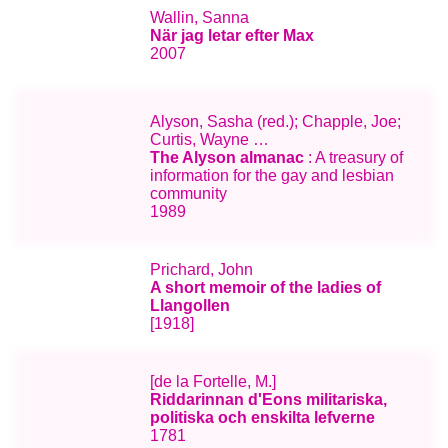
Wallin, Sanna
När jag letar efter Max
2007
Alyson, Sasha (red.); Chapple, Joe;
Curtis, Wayne …
The Alyson almanac
: A treasury of
information for the gay and lesbian
community
1989
Prichard, John
A short memoir of the ladies of
Llangollen
[1918]
[de la Fortelle, M.]
Riddarinnan d'Eons militariska,
politiska och enskilta lefverne
1781