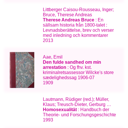
Littberger Caisou-Rousseau, Inger;
Bruce, Therese Andreas
Therese Andreas Bruce
: En
sällsam historia från 1800-talet :
Levnadsberättelse, brev och verser
med inledning och kommentarer
2013
Aae, Emil
Den fulde sandhed om min
arrestation
: Og fhv. kst.
kriminalretsassessor Wilcke's store
sædelighedssag 1906-07
1909
Lautmann, Rüdiger (red.); Müller,
Klaus; Treusch-Dieter, Gerburg …
Homosexualität
: Handbuch der
Theorie- und Forschungsgeschichte
1993