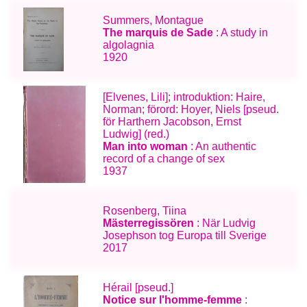
Summers, Montague
The marquis de Sade
: A study in
algolagnia
1920
[Elvenes, Lili]; introduktion: Haire,
Norman; förord: Hoyer, Niels [pseud.
för Harthern Jacobson, Ernst
Ludwig] (red.)
Man into woman
: An authentic
record of a change of sex
1937
Rosenberg, Tiina
Mästerregissören
: När Ludvig
Josephson tog Europa till Sverige
2017
Hérail [pseud.]
Notice sur l'homme-femme
: