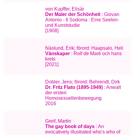
von Kupffer, Elisàr
Der Maler der Schönheit
: Giovan
Antonio - Il Sodoma : Eine Seelen-
und Kunststudie
[1908]
Näslund, Erik; förord: Haapsalo, Heli
Vänskaper
: Rolf de Maré och hans
krets
[2021]
Dobler, Jens; förord: Behrendt, Dirk
Dr. Fritz Flato (1895-1949)
: Anwalt
der ersten
Homosexuellenbewegung
2016
Greif, Martin
The gay book of days
: An
evocatively illustrated who's who of