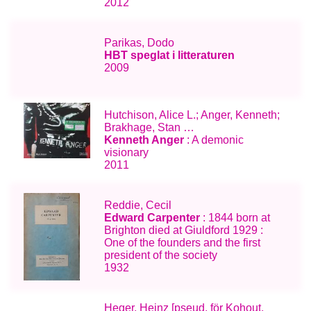
2012
Parikas, Dodo
HBT speglat i litteraturen
2009
Hutchison, Alice L.; Anger, Kenneth;
Brakhage, Stan …
Kenneth Anger
: A demonic
visionary
2011
Reddie, Cecil
Edward Carpenter
: 1844 born at
Brighton died at Giuldford 1929 :
One of the founders and the first
president of the society
1932
Heger, Heinz [pseud. för Kohout,