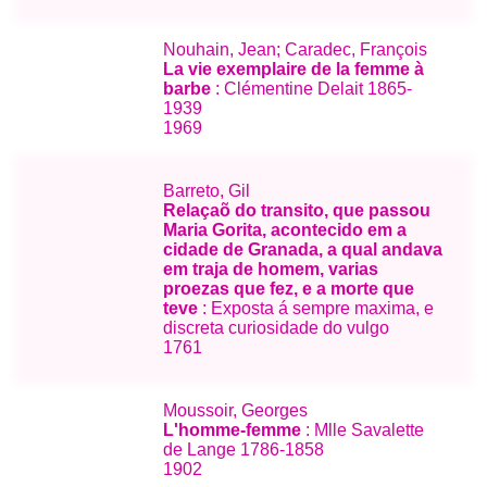
Nouhain, Jean; Caradec, François
La vie exemplaire de la femme à
barbe
: Clémentine Delait 1865-
1939
1969
Barreto, Gil
Relaçaõ do transito, que passou
Maria Gorita, acontecido em a
cidade de Granada, a qual andava
em traja de homem, varias
proezas que fez, e a morte que
teve
: Exposta á sempre maxima, e
discreta curiosidade do vulgo
1761
Moussoir, Georges
L'homme-femme
: Mlle Savalette
de Lange 1786-1858
1902