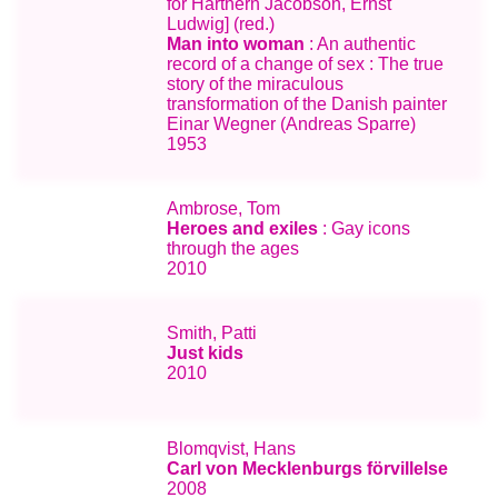
för Harthern Jacobson, Ernst
Ludwig] (red.)
Man into woman
: An authentic
record of a change of sex : The true
story of the miraculous
transformation of the Danish painter
Einar Wegner (Andreas Sparre)
1953
Ambrose, Tom
Heroes and exiles
: Gay icons
through the ages
2010
Smith, Patti
Just kids
2010
Blomqvist, Hans
Carl von Mecklenburgs förvillelse
2008