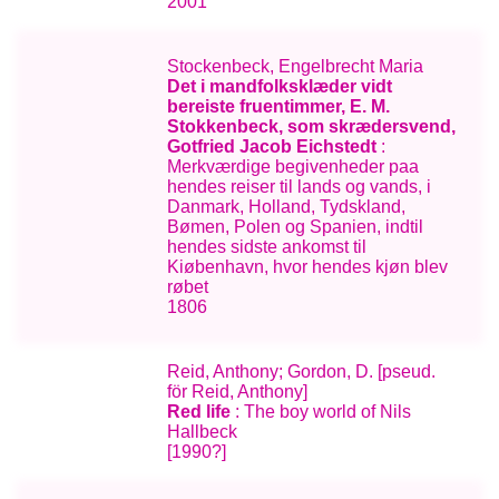
2001
Stockenbeck, Engelbrecht Maria
Det i mandfolksklæder vidt
bereiste fruentimmer, E. M.
Stokkenbeck, som skrædersvend,
Gotfried Jacob Eichstedt
:
Merkværdige begivenheder paa
hendes reiser til lands og vands, i
Danmark, Holland, Tydskland,
Bømen, Polen og Spanien, indtil
hendes sidste ankomst til
Kiøbenhavn, hvor hendes kjøn blev
røbet
1806
Reid, Anthony; Gordon, D. [pseud.
för Reid, Anthony]
Red life
: The boy world of Nils
Hallbeck
[1990?]