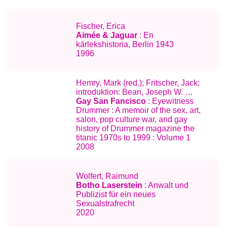
Fischer, Erica
Aimée & Jaguar
: En
kärlekshistoria, Berlin 1943
1996
Hemry, Mark (red.); Fritscher, Jack;
introduktion: Bean, Joseph W. …
Gay San Fancisco
: Eyewitness
Drummer : A memoir of the sex, art,
salon, pop culture war, and gay
history of Drummer magazine the
titanic 1970s to 1999 : Volume 1
2008
Wolfert, Raimund
Botho Laserstein
: Anwalt und
Publizist für ein neues
Sexualstrafrecht
2020