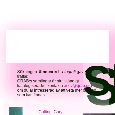
S
S
Sökningen:
ämnesord :
biografi
gav 85
träffar.
QRAB:s samlingar är ofullständigt
katalogiserade - kontakta
arkiv@qrab.org
om du är intresserad av att veta mer om vad
som kan finnas.
Gutting, Gary