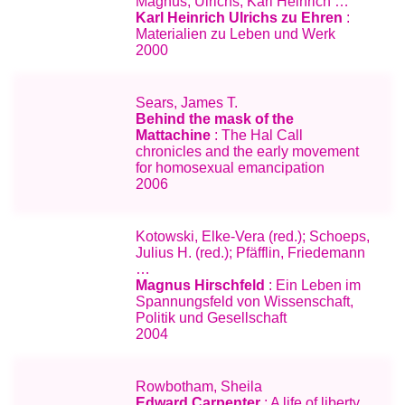
Magnus; Ulrichs, Karl Heinrich …
Karl Heinrich Ulrichs zu Ehren
:
Materialien zu Leben und Werk
2000
Sears, James T.
Behind the mask of the
Mattachine
: The Hal Call
chronicles and the early movement
for homosexual emancipation
2006
Kotowski, Elke-Vera (red.); Schoeps,
Julius H. (red.); Pfäfflin, Friedemann
…
Magnus Hirschfeld
: Ein Leben im
Spannungsfeld von Wissenschaft,
Politik und Gesellschaft
2004
Rowbotham, Sheila
Edward Carpenter
: A life of liberty