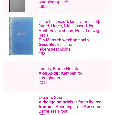
autobiographieën
1939
Elbe, Lili [pseud. för Elvenes, Lili];
förord: Hoyer, Niels [pseud. för
Harthern Jacobson, Ernst Ludwig]
(red.)
Ein Mensch wechselt sein
Geschlecht
: Eine
lebensgeschichte
1932
Lundis, Bjarne Henrik
Axel Axgil
: Kampen for
kærligheden
2012
Omann, Sven
Virkelige hændelser fra et liv ved
fronten
: Erindringer om Bøssernes
Befrielses Front