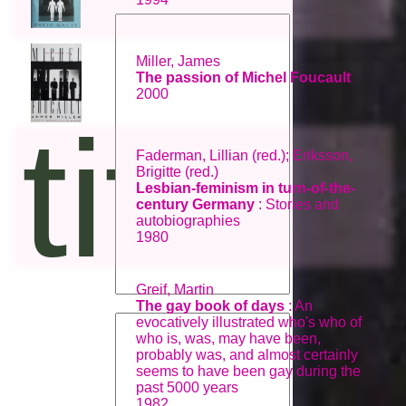
Miller, James
The passion of Michel Foucault
2000
titel:
Faderman, Lillian (red.); Eriksson,
Brigitte (red.)
Lesbian-feminism in turn-of-the-
century Germany
: Stories and
autobiographies
1980
Greif, Martin
The gay book of days
: An
evocatively illustrated who's who of
who is, was, may have been,
probably was, and almost certainly
seems to have been gay during the
past 5000 years
1982