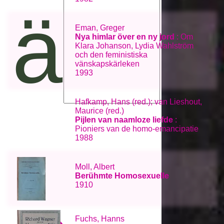
ämne
Eman, Greger
Nya himlar över en ny jord
: Om
Klara Johanson, Lydia Wahlström
och den feministiska
vänskapskärleken
1993
Hafkamp, Hans (red.); van Lieshout,
Maurice (red.)
Pijlen van naamloze liefde
:
Pioniers van de homo-emancipatie
1988
Moll, Albert
Berühmte Homosexuelle
1910
Fuchs, Hanns