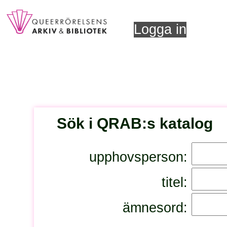
Logga in
Sök i QRAB:s katalog
upphovsperson:
titel:
ämnesord: