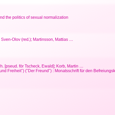
nd the politics of sexual normalization
, Sven-Olov (red.); Martinsson, Mattias …
Ch. [pseud. för Tscheck, Ewald]; Korb, Martin …
und Freiheit") ("Der Freund") : Monatsschrift für den Befreiun