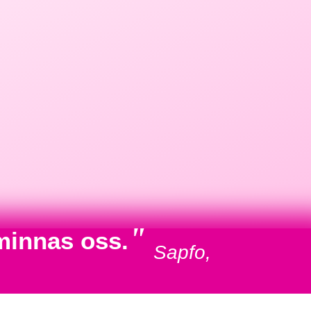
"
minnas oss.
Sapfo,