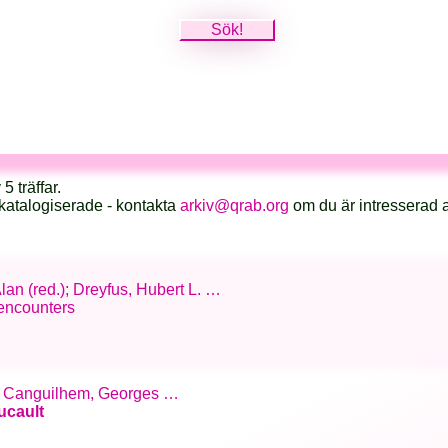
5 träffar.
katalogiserade - kontakta
arkiv@qrab.org
om du är intresserad 
lan (red.); Dreyfus, Hubert L. …
 encounters
as; Canguilhem, Georges …
ucault