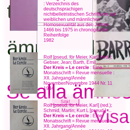
titel:
: Verzeichnis des
deutschsprachigen
nichtbelletristischen Schrifttums zur
weiblichen und männlichen
Homosexualität aus den Jahren
1466 bis 1975 in chronogischer
Reihenfolge
ämnesord:
1982
Rolf [pseud. för Meier, Karl] (red.);
Gebser, Jean; Barth, Emil …
Der Kreis = Le cercle
: Eine
Monatsschrift = Revue mensuelle :
XII. Jahrgang/Année
Se alla ämne
November/Novembre 1944 Nr. 11
1944
Rolf [pseud. för Meier, Karl] (red.);
Visa
Schmid, Martin; Kurt L [pseud.] …
Der Kreis = Le cercle
: Eine
Monatsschrift = Revue mensuelle :
XII. Jahrgang/Année