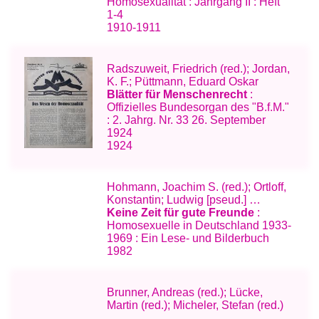
Homosexualität : Jahrgang II : Heft
1-4
1910-1911
Radszuweit, Friedrich (red.); Jordan,
K. F.; Püttmann, Eduard Oskar
Blätter für Menschenrecht
:
Offizielles Bundesorgan des "B.f.M."
: 2. Jahrg. Nr. 33 26. September
1924
1924
Hohmann, Joachim S. (red.); Ortloff,
Konstantin; Ludwig [pseud.] …
Keine Zeit für gute Freunde
:
Homosexuelle in Deutschland 1933-
1969 : Ein Lese- und Bilderbuch
1982
Brunner, Andreas (red.); Lücke,
Martin (red.); Micheler, Stefan (red.)
…