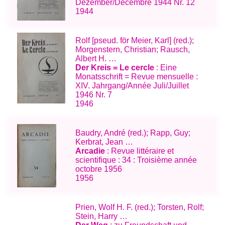
Dezember/Décembre 1944 Nr. 12
1944
Rolf [pseud. för Meier, Karl] (red.);
Morgenstern, Christian; Rausch,
Albert H. …
Der Kreis = Le cercle
: Eine
Monatsschrift = Revue mensuelle :
XIV. Jahrgang/Année Juli/Juillet
1946 Nr. 7
1946
Baudry, André (red.); Rapp, Guy;
Kerbrat, Jean …
Arcadie
: Revue littéraire et
scientifique : 34 : Troisième année
octobre 1956
1956
Prien, Wolf H. F. (red.); Torsten, Rolf;
Stein, Harry …