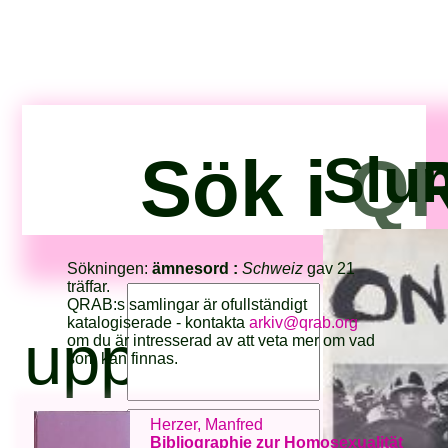
Sök i Q
Slum
Sökningen:
ämnesord :
Schweiz
gav 21
träffar.
QRAB:s samlingar är ofullständigt
katalogiserade - kontakta
arkiv@qrab.org
upphovsperso
om du är intresserad av att veta mer om vad
som kan finnas.
Herzer, Manfred
Bibliographie zur Homosexualität