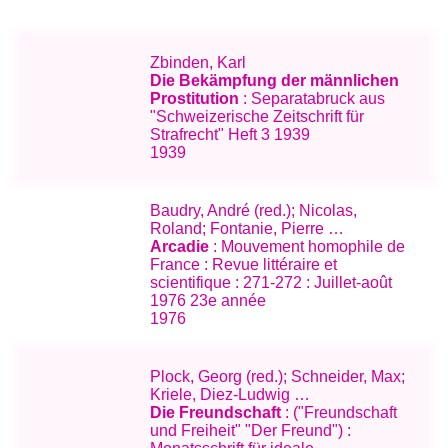
Zbinden, Karl
Die Bekämpfung der männlichen
Prostitution
: Separatabruck aus
"Schweizerische Zeitschrift für
Strafrecht" Heft 3 1939
1939
Baudry, André (red.); Nicolas,
Roland; Fontanie, Pierre …
Arcadie
: Mouvement homophile de
France : Revue littéraire et
scientifique : 271-272 : Juillet-août
1976 23e année
1976
Plock, Georg (red.); Schneider, Max;
Kriele, Diez-Ludwig …
Die Freundschaft
: ("Freundschaft
und Freiheit" "Der Freund") :