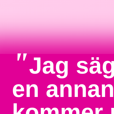
"
Jag säg
en annan
kommer n