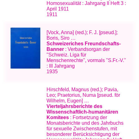
Homosexualität : Jahrgang II Heft 3 :
April 1911
1911
[Vock, Anna] (red.); F. J. [pseud.];
Boris, Siro …
Schweizeriches Freundschafts-
Banner
: Verbandsorgan der
"Schweiz. Liga für
Menschenrechte", vormals "S.Fr.-V."
: III Jahrgang
1935
Hirschfeld, Magnus (red.); Pavia,
Leo; Praetorius, Numa [pseud. för
Wilhelm, Eugen] …
Vierteljahrsberichte des
Wissenschaftlich-humanitären
Komitees
: Fortsetzung der
Monatsberichte und des Jahrbuchs
für sexuelle Zwischenstufen, mit
besonderer Berücksichtigung der