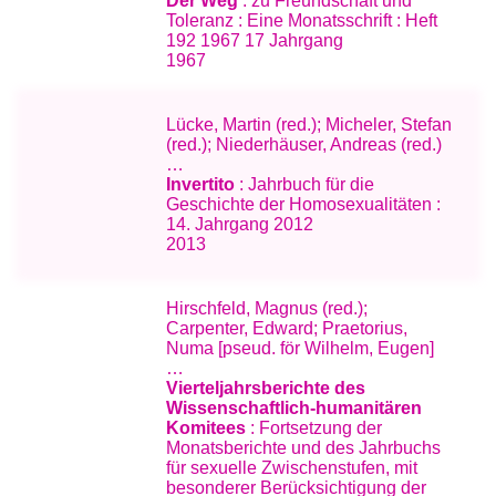
Der Weg
: zu Freundschaft und
Toleranz : Eine Monatsschrift : Heft
192 1967 17 Jahrgang
1967
Lücke, Martin (red.); Micheler, Stefan
(red.); Niederhäuser, Andreas (red.)
…
Invertito
: Jahrbuch für die
Geschichte der Homosexualitäten :
14. Jahrgang 2012
2013
Hirschfeld, Magnus (red.);
Carpenter, Edward; Praetorius,
Numa [pseud. för Wilhelm, Eugen]
…
Vierteljahrsberichte des
Wissenschaftlich-humanitären
Komitees
: Fortsetzung der
Monatsberichte und des Jahrbuchs
für sexuelle Zwischenstufen, mit
besonderer Berücksichtigung der