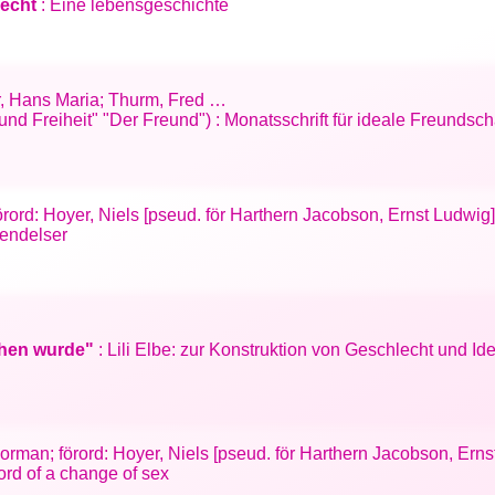
lecht
: Eine lebensgeschichte
r, Hans Maria; Thurm, Fred …
und Freiheit" "Der Freund") : Monatsschrift für ideale Freundsch
; förord: Hoyer, Niels [pseud. för Harthern Jacobson, Ernst Ludwig]
kendelser
chen wurde"
: Lili Elbe: zur Konstruktion von Geschlecht und I
 Norman; förord: Hoyer, Niels [pseud. för Harthern Jacobson, Erns
ord of a change of sex