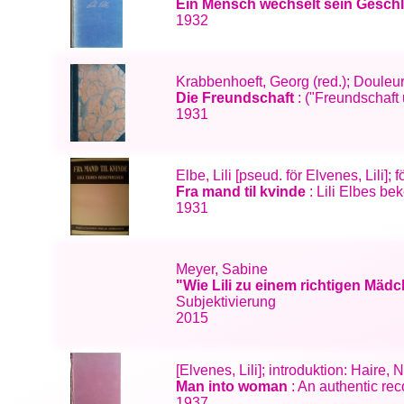
Ein Mensch wechselt sein Gesch
1932
Krabbenhoeft, Georg (red.); Douleu
Die Freundschaft
: ("Freundschaft 
1931
Elbe, Lili [pseud. för Elvenes, Lili]
Fra mand til kvinde
: Lili Elbes be
1931
Meyer, Sabine
"Wie Lili zu einem richtigen Mäd
Subjektivierung
2015
[Elvenes, Lili]; introduktion: Haire,
Man into woman
: An authentic rec
1937