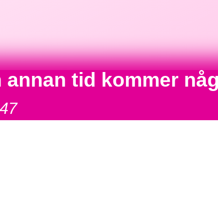
en annan tid kommer nå
147