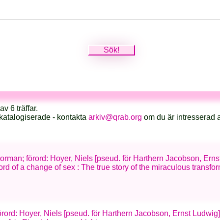
v 6 träffar.
katalogiserade - kontakta
arkiv@qrab.org
om du är intresserad 
 Norman; förord: Hoyer, Niels [pseud. för Harthern Jacobson, Erns
ord of a change of sex : The true story of the miraculous transf
; förord: Hoyer, Niels [pseud. för Harthern Jacobson, Ernst Ludwig]