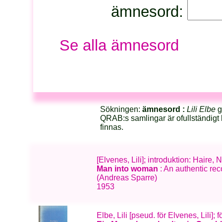
ämnesord:
Se alla ämnesord
Sökningen:
ämnesord :
Lili Elbe
ga
QRAB:s samlingar är ofullständigt 
finnas.
[Elvenes, Lili]; introduktion: Haire,
Man into woman
: An authentic rec
(Andreas Sparre)
1953
Elbe, Lili [pseud. för Elvenes, Lili]