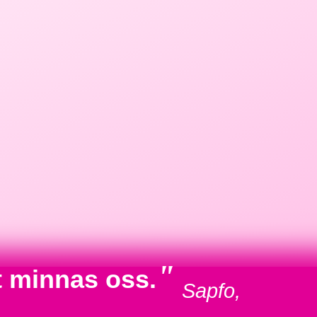
"
t minnas oss.
Sapfo,