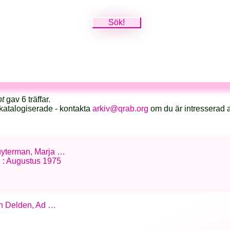
nt
gav 6 träffar.
katalogiserade - kontakta
arkiv@qrab.org
om du är intresserad 
Ruyterman, Marja …
 : Augustus 1975
an Delden, Ad …