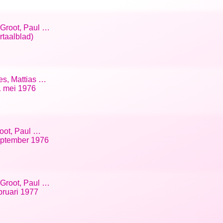
 Groot, Paul …
rtaalblad)
es, Mattias …
 1 mei 1976
root, Paul …
september 1976
 Groot, Paul …
bruari 1977