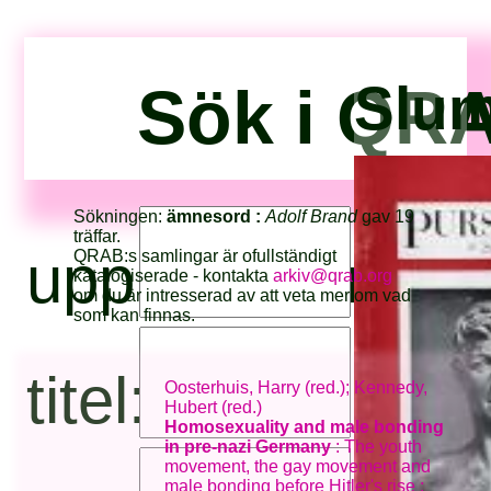
Sök i QRA
Slum
Sökningen:
ämnesord :
Adolf Brand
gav 19
träffar.
upphovsperson
QRAB:s samlingar är ofullständigt
katalogiserade - kontakta
arkiv@qrab.org
om du är intresserad av att veta mer om vad
som kan finnas.
titel:
Oosterhuis, Harry (red.); Kennedy,
Hubert (red.)
Homosexuality and male bonding
in pre-nazi Germany
: The youth
movement, the gay movement and
male bonding before Hitler's rise :