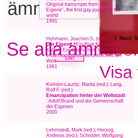
ämnesord:
Original transcripts from "Der
Eigene", the first gay journal in the
world
1991
Hohmann, Joachim S. (red.)
Se alla ämneso
Der Eigene
: Ein Blatt für männliche
Kultur : Ein Querschnitt durch die
erste Homosexuellenzeitschrift der
Welt
Visa 
1981
Keilson-Lauritz, Marita (red.); Lang,
Rolf F. (red.)
Emanzipation hinter der Weltstadt
: Adolf Brand und die Gemeinschaft
der Eigenen
2000
Lehmstedt, Mark (red.); Herzog,
Andreas (red.); Schröder, Wolfgang