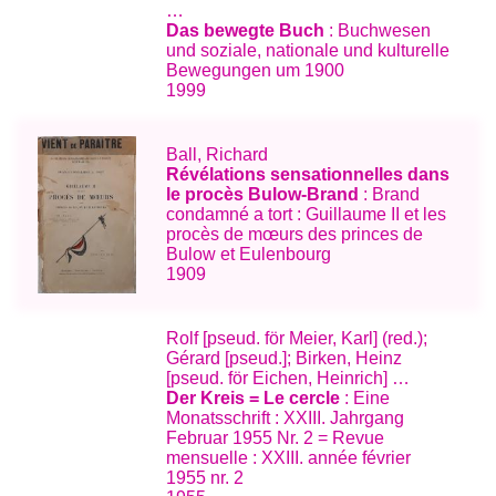
…
Das bewegte Buch
: Buchwesen
und soziale, nationale und kulturelle
Bewegungen um 1900
1999
Ball, Richard
Révélations sensationnelles dans
le procès Bulow-Brand
: Brand
condamné a tort : Guillaume II et les
procès de mœurs des princes de
Bulow et Eulenbourg
1909
Rolf [pseud. för Meier, Karl] (red.);
Gérard [pseud.]; Birken, Heinz
[pseud. för Eichen, Heinrich] …
Der Kreis = Le cercle
: Eine
Monatsschrift : XXIII. Jahrgang
Februar 1955 Nr. 2 = Revue
mensuelle : XXIII. année février
1955 nr. 2