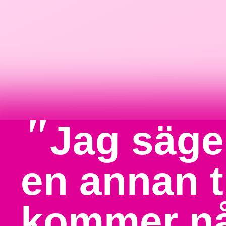
"
Jag säger
en annan t
kommer nå