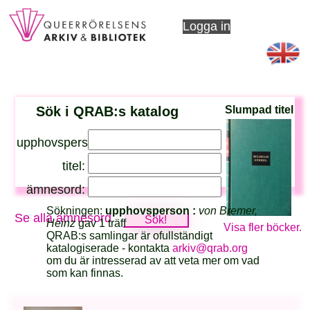
Logga in
Sök i QRAB:s katalog
Slumpad titel
upphovsperson:
titel:
ämnesord:
Sökningen:
upphovsperson :
von Bremer,
Se alla ämnesord
Heinz
gav 1 träff
Visa fler böcker.
QRAB:s samlingar är ofullständigt
katalogiserade - kontakta
arkiv@qrab.org
om du är intresserad av att veta mer om vad
som kan finnas.