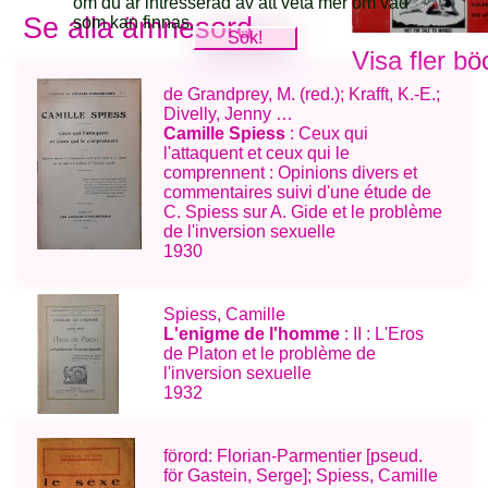
om du är intresserad av att veta mer om vad
Se alla ämnesord
som kan finnas.
Visa fler bö
de Grandprey, M. (red.); Krafft, K.-E.;
Divelly, Jenny …
Camille Spiess
: Ceux qui
l'attaquent et ceux qui le
comprennent : Opinions divers et
commentaires suivi d'une étude de
C. Spiess sur A. Gide et le problème
de l'inversion sexuelle
1930
Spiess, Camille
L'enigme de l'homme
: II : L'Eros
de Platon et le problème de
l'inversion sexuelle
1932
förord: Florian-Parmentier [pseud.
för Gastein, Serge]; Spiess, Camille