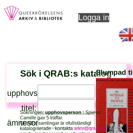
Logga in
Sök i QRAB:s katalog
Slumpad ti
upphovsperson:
titel:
Sökningen:
upphovsperson :
Spiess,
Camille
gav 5 träffar.
ämnesord:
QRAB:s samlingar är ofullständigt
katalogiserade - kontakta
arkiv@qrab.org