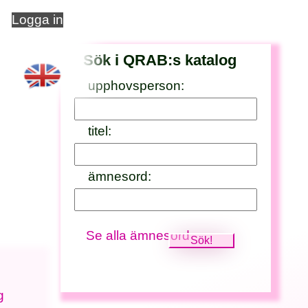
Logga in
Sök i QRAB:s katalog
upphovsperson:
titel:
ämnesord:
Se alla ämnesord
g