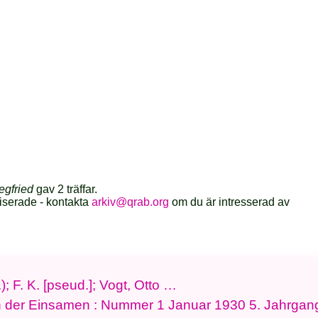
egfried
gav 2 träffar.
iserade - kontakta
arkiv@qrab.org
om du är intresserad av
); F. K. [pseud.]; Vogt, Otto …
 der Einsamen : Nummer 1 Januar 1930 5. Jahrgan