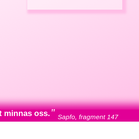
"
t minnas oss.
Sapfo, fragment 147