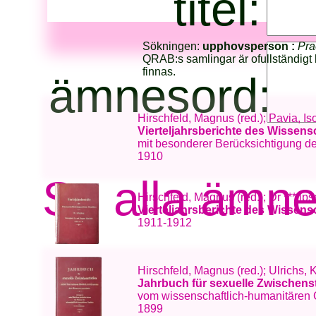
titel:
Sökningen:
upphovsperson :
Pra
QRAB:s samlingar är ofullständigt 
finnas.
ämnesord:
Hirschfeld, Magnus (red.); Pavia, I
Vierteljahrsberichte des Wissen
mit besonderer Berücksichtigung de
1910
Se alla ämn
Hirschfeld, Magnus (red.); Dr *** [p
Vierteljahrsberichte des Wissen
1911-1912
Hirschfeld, Magnus (red.); Ulrichs, 
Jahrbuch für sexuelle Zwischens
vom wissenschaftlich-humanitären C
1899