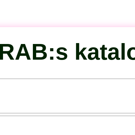
QRAB:s katal
on: