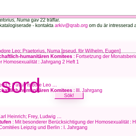
etorius, Numa
gav 22 träffar.
katalogiserade - kontakta
arkiv@qrab.org
om du är intresserad 
sodore Leo; Praetorius, Numa [pseud. för Wilhelm, Eugen]
schaftlich-humanitären Komitees
: Fortsetzung der Monatsberi
r Homosexualität : Jahrgang 2 Heft 1
esord
seud.]; Pavia, Isidore Leo …
schaftlich-humanitären Komitees
: III. Jahrgang
Karl Heinrich; Frey, Ludwig …
tufen
: Mit besonderer Berücksichtigung der Homosexualität :
omitées Leipzig und Berlin : I. Jahrgang