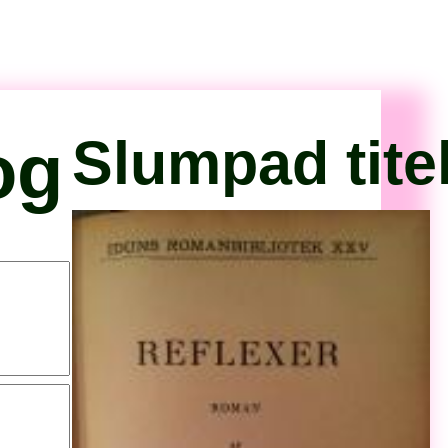
og
Slumpad tite