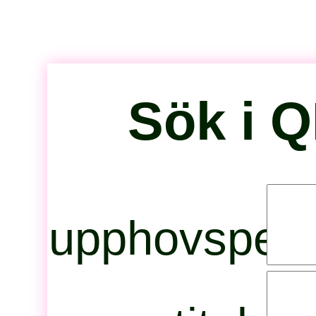
Sök i 
upphovspers