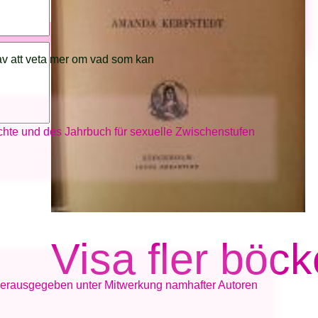
av att veta mer om vad som kan
chte und des Jahrbuch für sexuelle Zwischenstufen
Visa fler böck
 Herausgegeben unter Mitwerkung namhafter Autoren