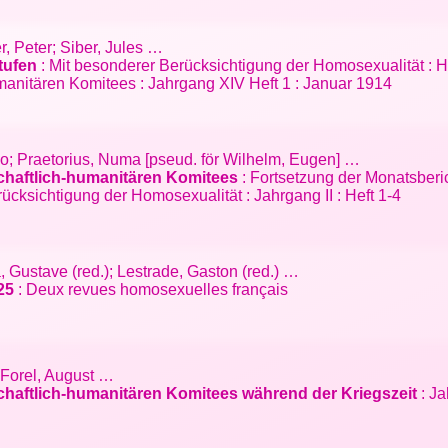
, Peter; Siber, Jules …
tufen
: Mit besonderer Berücksichtigung der Homosexualität :
anitären Komitees : Jahrgang XIV Heft 1 : Januar 1914
eo; Praetorius, Numa [pseud. för Wilhelm, Eugen] …
schaftlich-humanitären Komitees
: Fortsetzung der Monatsberi
cksichtigung der Homosexualität : Jahrgang II : Heft 1-4
a, Gustave (red.); Lestrade, Gaston (red.) …
25
: Deux revues homosexuelles français
; Forel, August …
chaftlich-humanitären Komitees während der Kriegszeit
: Ja