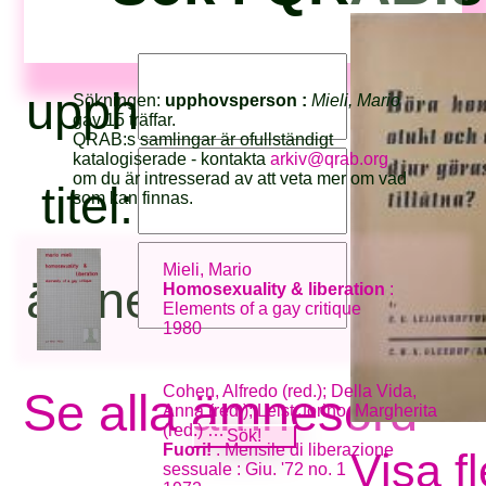
upphovsperson:
Sökningen:
upphovsperson :
Mieli, Mario
gav 15 träffar.
QRAB:s samlingar är ofullständigt
katalogiserade - kontakta
arkiv@qrab.org
om du är intresserad av att veta mer om vad
titel:
som kan finnas.
Mieli, Mario
ämnesord:
Homosexuality & liberation
:
Elements of a gay critique
1980
Cohen, Alfredo (red.); Della Vida,
Se alla ämnesord
Anna (red.); Leist Jorino, Margherita
(red.) …
Fuori!
: Mensile di liberazione
Visa f
sessuale : Giu. '72 no. 1