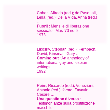
Cohen, Alfredo (red.); de Pasquali,
Lella (red.); Della Vida, Anna (red.)
…
Fuori!
: Mensile di liberazione
sessuale : Mar. '73 no. 8
1973
Likosky, Stephan (red.); Fernbach,
David; Kinsman, Gary …
Coming out
: An anthology of
international gay and lesbian
writings
1992
Reim, Riccardo (red.); Veneziani,
Antonio (red.); förord: Zavattini,
Cesare …
Una questione diversa
:
Testimonianze sulla prostituzione
maschile