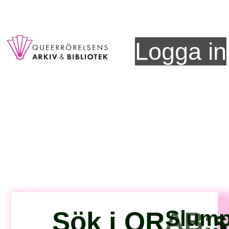
Logga in
Slumpa
Sök i QRAB:s