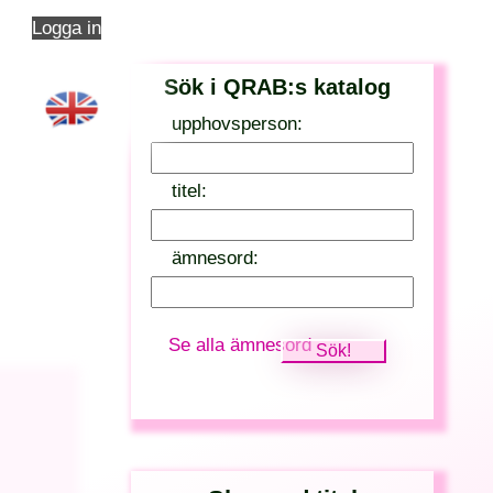
Logga in
Sök i QRAB:s katalog
upphovsperson:
titel:
ämnesord:
Se alla ämnesord