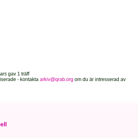
ars
gav 1 träff
iserade - kontakta
arkiv@qrab.org
om du är intresserad av
ell