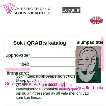
Logga in
Sök i QRAB:s katalog
Slumpad titel
upphovsperson:
titel:
ämnesord:
Sökningen:
upphovsperson :
Forster,
Georg
gav 2 träffar.
Se alla ämnesord
QRAB:s samlingar är ofullständigt
Visa fler böcker
katalogiserade - kontakta
arkiv@qrab.org
om du är intresserad av att veta mer om vad
som kan finnas.