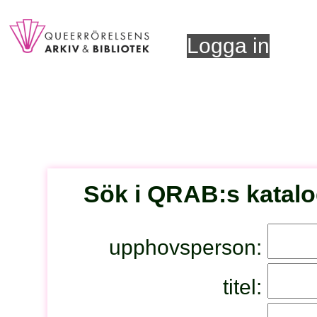
Logga in
Sök i QRAB:s katal
upphovsperson:
titel: