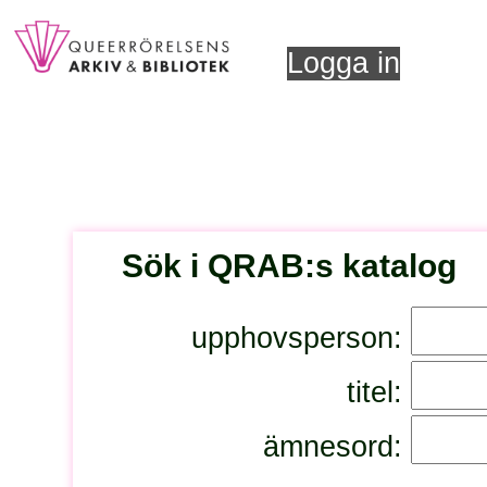
Logga in
Sök i QRAB:s katalog
upphovsperson:
titel:
ämnesord: