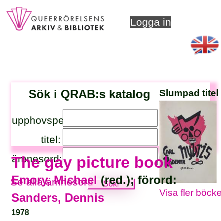
Logga in
Sök i QRAB:s katalog
Slumpad titel
upphovsperson:
titel:
ämnesord:
The gay picture book
Emory, Michael
(red.); förord:
Se alla ämnesord
Visa fler böcke
Sanders, Dennis
1978