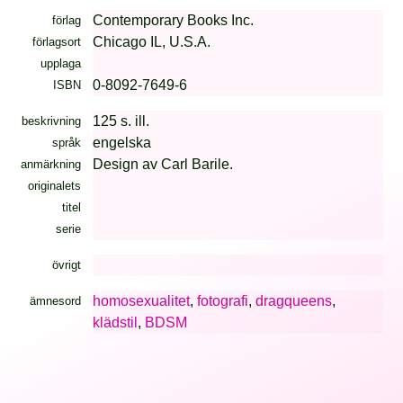
Contemporary Books Inc.
förlag
Chicago IL, U.S.A.
förlagsort
upplaga
0-8092-7649-6
ISBN
125 s. ill.
beskrivning
engelska
språk
Design av Carl Barile.
anmärkning
originalets
titel
serie
övrigt
homosexualitet
,
fotografi
,
dragqueens
,
ämnesord
klädstil
,
BDSM