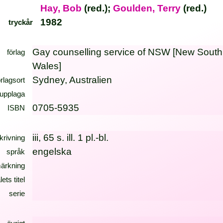
Hay, Bob
(red.);
Goulden, Terry
(red.)
1982
tryckår
Gay counselling service of NSW [New South
förlag
Wales]
Sydney, Australien
örlagsort
upplaga
0705-5935
ISBN
iii, 65 s. ill. 1 pl.-bl.
krivning
engelska
språk
ärkning
lets titel
serie