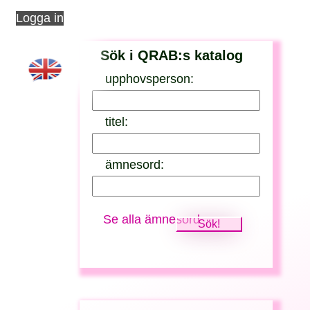
Logga in
Sök i QRAB:s katalog
upphovsperson:
titel:
ämnesord:
Se alla ämnesord