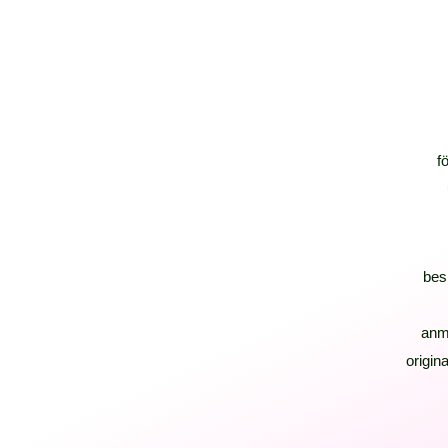
f
bes
anm
origina