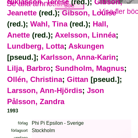
Niklasson, Terese
(red.);
Gibson,
Se alla ämnesord
Visa fler bö
Jeanette
(red.);
Gibson, Louise
(red.);
Wahl, Tina
(red.);
Hall,
Anette
(red.);
Axelsson, Linnéa
;
Lundberg, Lotta
;
Askungen
[pseud.];
Karlsson, Anna-Karin
;
Lilja, Barbro
;
Sundholm, Magnus
;
Ollén, Christina
;
Gittan
[pseud.];
Larsson, Ann-Hjördis
;
Json
Pålsson, Zandra
1993
Phi Pi Epsilon - Sverige
förlag
Stockholm
förlagsort
upplaga