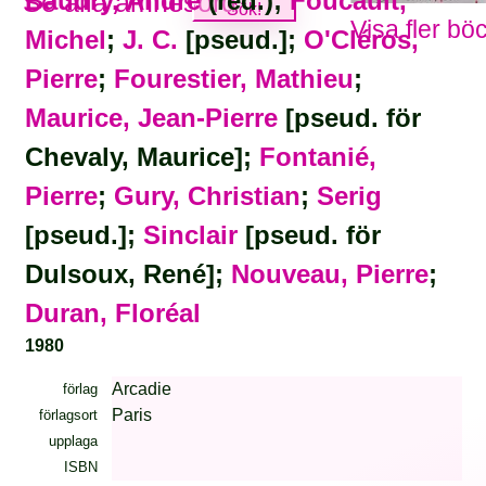
Baudry, André
(red.);
Foucault,
Se alla ämnesord
Visa fler bö
Michel
;
J. C.
[pseud.];
O'Cléros,
Pierre
;
Fourestier, Mathieu
;
Maurice, Jean-Pierre
[pseud. för
Chevaly, Maurice];
Fontanié,
Pierre
;
Gury, Christian
;
Serig
[pseud.];
Sinclair
[pseud. för
Dulsoux, René];
Nouveau, Pierre
;
Duran, Floréal
1980
Arcadie
förlag
Paris
förlagsort
upplaga
ISBN