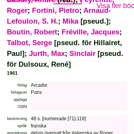
Visa fler bö
Roger
;
Fortini, Pietro
;
Arnaud-
Lefoulon, S. H.
;
Mika
[pseud.];
Boutin, Robert
;
Fréville, Jacques
;
Talbot, Serge
[pseud. för Hillairet,
Paul];
Jurth, Max
;
Sinclair
[pseud.
för Dulsoux, René]
1961
Arcadie
förlag
Paris
förlagsort
upplaga
ISBN
48 s. [numrerade [71]-118]
beskrivning
franska
språk
delvis översatt från italienska av Roger
anmärkning