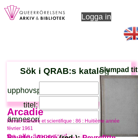
Logga in
Sök i QRAB:s katalog
Slumpad tit
upphovsperson:
titel:
Arcadie
ämnesord:
Revue littéraire et scientifique : 86 : Huitième année
février 1961
Se alla ämnesord
Baudry, André
(red.);
Peyrefitte,