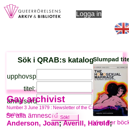
Logga in
Sök i QRAB:s katalog
Slumpad tite
upphovsperson:
titel:
Gay archivist
ämnesord:
Number 3 June 1979 : Newsletter of the Canadian Gay
Archives
Se alla ämnesord
Visa fler böc
Anderson, Joan
;
Averill, Harold
;