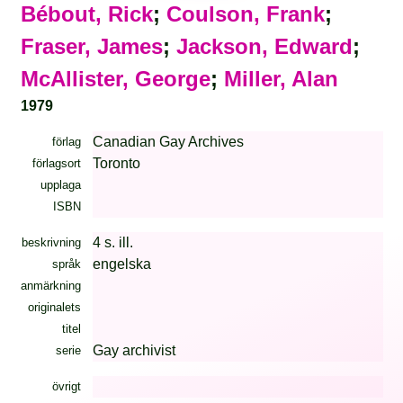
Bébout, Rick
;
Coulson, Frank
;
Fraser, James
;
Jackson, Edward
;
McAllister, George
;
Miller, Alan
1979
Canadian Gay Archives
förlag
Toronto
förlagsort
upplaga
ISBN
4 s. ill.
beskrivning
engelska
språk
anmärkning
originalets
titel
Gay archivist
serie
övrigt