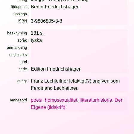
Berlin-Friedrichshagen
förlagsort
upplaga
3-9806805-3-3
ISBN
131 s.
beskrivning
tyska
språk
anmärkning
originalets
titel
Edition Friedrichshagen
serie
Franz Lechleitner felaktigt(?) angiven som
övrigt
Ferdinand Lechleitner.
poesi
,
homosexualitet
,
litteraturhistoria
,
Der
ämnesord
Eigene (tidskrift)