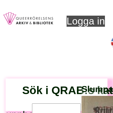
Logga in
Sök i QRAB:s ka
Slumpad