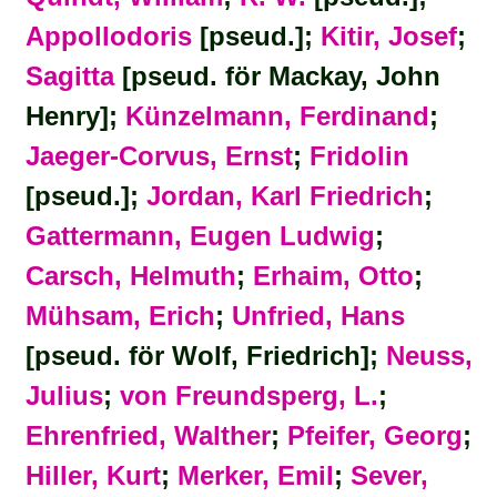
Appollodoris
[pseud.];
Kitir, Josef
;
Sagitta
[pseud. för Mackay, John
Henry];
Künzelmann, Ferdinand
;
Jaeger-Corvus, Ernst
;
Fridolin
[pseud.];
Jordan, Karl Friedrich
;
Gattermann, Eugen Ludwig
;
Carsch, Helmuth
;
Erhaim, Otto
;
Mühsam, Erich
;
Unfried, Hans
[pseud. för Wolf, Friedrich];
Neuss,
Julius
;
von Freundsperg, L.
;
Ehrenfried, Walther
;
Pfeifer, Georg
;
Hiller, Kurt
;
Merker, Emil
;
Sever,