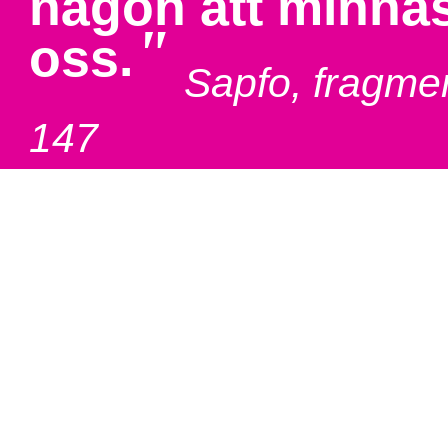
någon att minna
"
oss.
Sapfo, fragme
147