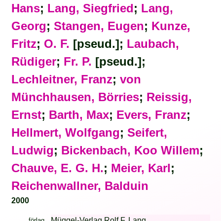
Hans
;
Lang, Siegfried
;
Lang,
Georg
;
Stangen, Eugen
;
Kunze,
Fritz
;
O. F.
[pseud.];
Laubach,
Rüdiger
;
Fr. P.
[pseud.];
Lechleitner, Franz
;
von
Münchhausen, Börries
;
Reissig,
Ernst
;
Barth, Max
;
Evers, Franz
;
Hellmert, Wolfgang
;
Seifert,
Ludwig
;
Bickenbach, Koo Willem
;
Chauve, E. G. H.
;
Meier, Karl
;
Reichenwallner, Balduin
2000
Müggel-Verlag Rolf F. Lang
förlag