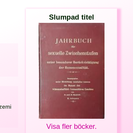
Slumpad titel
azemi
Visa fler böcker.