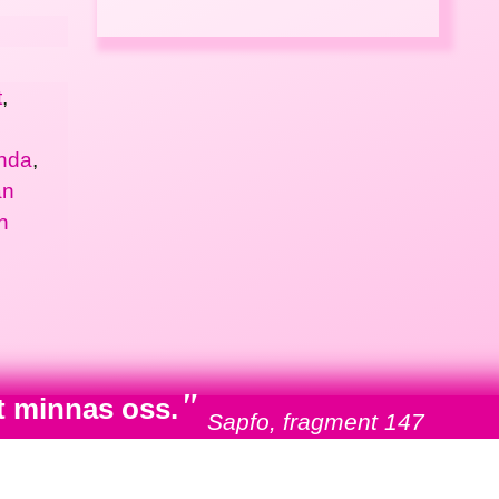
t
,
nda
,
an
n
"
t minnas oss.
Sapfo, fragment 147