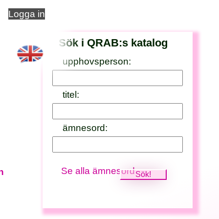
Logga in
Sök i QRAB:s katalog
upphovsperson:
titel:
ämnesord:
Se alla ämnesord
n