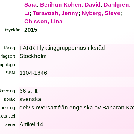
Sara
;
Berihun Kohen, David
;
Dahlgren,
Li
;
Taravosh, Jenny
;
Nyberg, Steve
;
Ohlsson, Lina
2015
tryckår
FARR Flyktinggruppernas riksråd
förlag
Stockholm
örlagsort
upplaga
1104-1846
ISBN
66 s. ill.
krivning
svenska
språk
delvis översatt från engelska av Baharan K
ärkning
lets titel
Artikel 14
serie