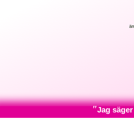
ä
"
Jag säger