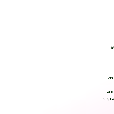
f
bes
anm
origina