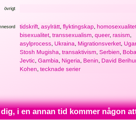
övrigt
tidskrift
,
asylrätt
,
flyktingskap
,
homosexualite
mnesord
bisexualitet
,
transsexualism
,
queer
,
rasism
,
asylprocess
,
Ukraina
,
Migrationsverket
,
Uga
Stosh Mugisha
,
transaktivism
,
Serbien
,
Bob
Jevtic
,
Gambia
,
Nigeria
,
Benin
,
David Berihu
Kohen
,
tecknade serier
 dig, i en annan tid kommer någon at