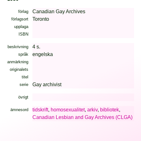
Canadian Gay Archives
förlag
Toronto
förlagsort
upplaga
ISBN
4 s.
beskrivning
engelska
språk
anmärkning
originalets
titel
Gay archivist
serie
övrigt
tidskrift
,
homosexualitet
,
arkiv
,
bibliotek
,
ämnesord
Canadian Lesbian and Gay Archives (CLGA)