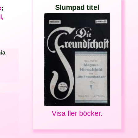
Slumpad titel
k
;
l,
nia
Visa fler böcker.