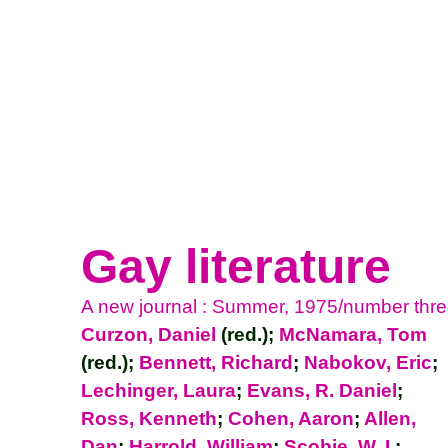
Gay literature
A new journal : Summer, 1975/number thr
Curzon, Daniel
(red.);
McNamara, Tom
(red.);
Bennett, Richard
;
Nabokov, Eric
;
Lechinger, Laura
;
Evans, R. Daniel
;
Ross, Kenneth
;
Cohen, Aaron
;
Allen,
Dan
;
Harrold, William
;
Scobie, W. I.
;