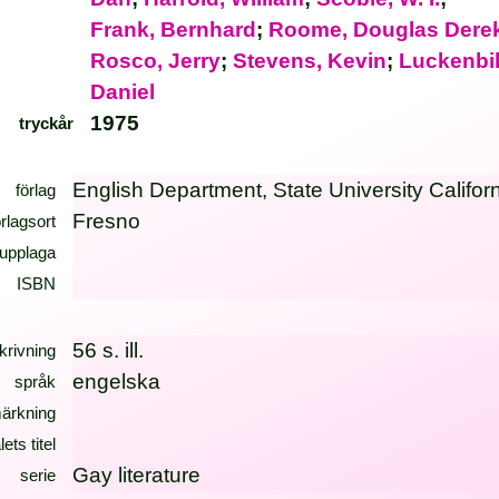
Frank, Bernhard
;
Roome, Douglas Dere
Rosco, Jerry
;
Stevens, Kevin
;
Luckenbil
Daniel
1975
tryckår
English Department, State University Califor
förlag
Fresno
örlagsort
upplaga
ISBN
56 s. ill.
krivning
engelska
språk
ärkning
lets titel
Gay literature
serie