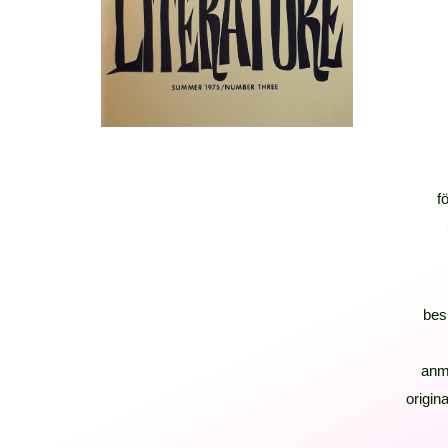
f
bes
anm
origina