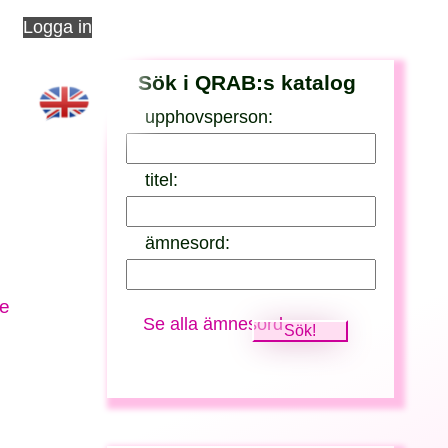
Logga in
Sök i QRAB:s katalog
upphovsperson:
titel:
ämnesord:
ee
Se alla ämnesord