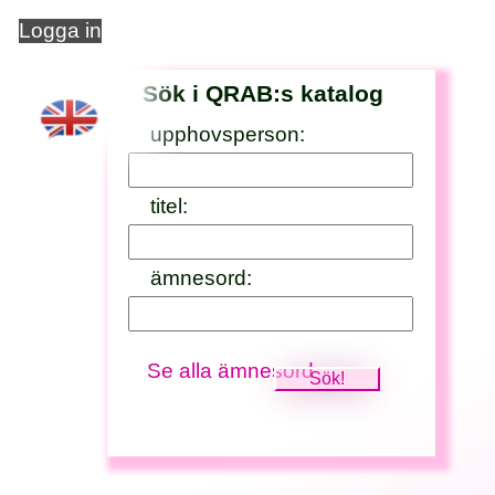
Logga in
Sök i QRAB:s katalog
upphovsperson:
titel:
ämnesord:
Se alla ämnesord