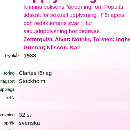
Kriminalpolisens "utredning" om Populär
tidskrift för sexuell upplysning : Förlagets
och redaktionens svar : Hur
sexualupplysning bör bedrivas
Zetterquist, Alvar
;
Nothin, Torsten
;
Inghe
Gunnar
;
Nilsson, Karl
1933
tryckår
Clartés förlag
förlag
Stockholm
örlagsort
upplaga
ISBN
32 s.
krivning
svenska
språk