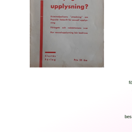
f
bes