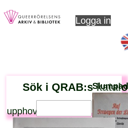
Logga in
Sök i QRAB:s katal
Slumpad 
upphovsperson: