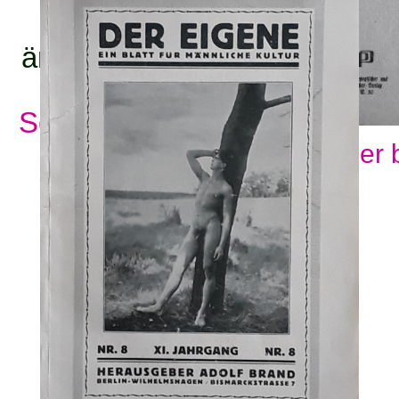
titel:
ämnesord:
Se alla ämnesord
Visa fler 