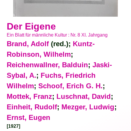
Der Eigene
Ein Blatt für männliche Kultur : Nr. 8 XI. Jahrgang
Brand, Adolf
(red.);
Kuntz-
Robinson, Wilhelm
;
Reichenwallner, Balduin
;
Jaski-
Sybal, A.
;
Fuchs, Friedrich
Wilhelm
;
Schoof, Erich G. H.
;
Mottek, Franz
;
Luschnat, David
;
Einheit, Rudolf
;
Mezger, Ludwig
;
Ernst, Eugen
[1927]