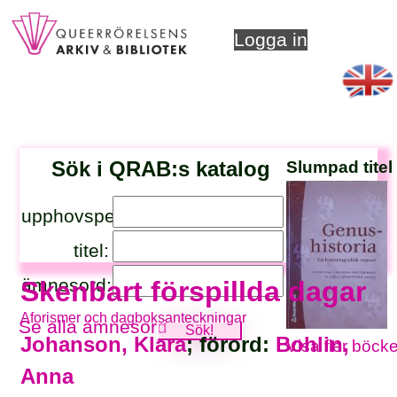
Logga in
Sök i QRAB:s katalog
Slumpad titel
upphovsperson:
titel:
ämnesord:
Skenbart förspillda dagar
Aforismer och dagboksanteckningar
Se alla ämnesord
Johanson, Klara
; förord:
Bohlin,
Visa fler böcke
Anna