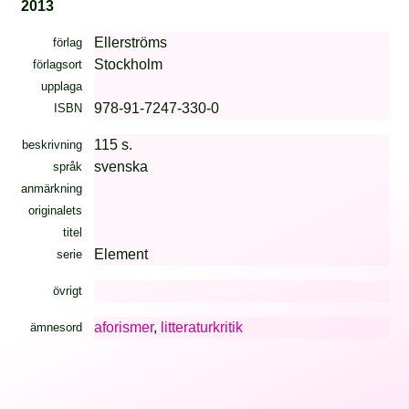
2013
Ellerströms
förlag
Stockholm
förlagsort
upplaga
978-91-7247-330-0
ISBN
115 s.
beskrivning
svenska
språk
anmärkning
originalets
titel
Element
serie
övrigt
aforismer
,
litteraturkritik
ämnesord