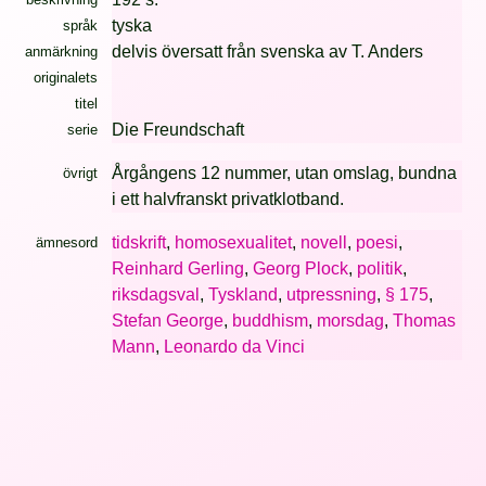
tyska
språk
delvis översatt från svenska av T. Anders
anmärkning
originalets
titel
Die Freundschaft
serie
Årgångens 12 nummer, utan omslag, bundna
övrigt
i ett halvfranskt privatklotband.
tidskrift
,
homosexualitet
,
novell
,
poesi
,
ämnesord
Reinhard Gerling
,
Georg Plock
,
politik
,
riksdagsval
,
Tyskland
,
utpressning
,
§ 175
,
Stefan George
,
buddhism
,
morsdag
,
Thomas
Mann
,
Leonardo da Vinci