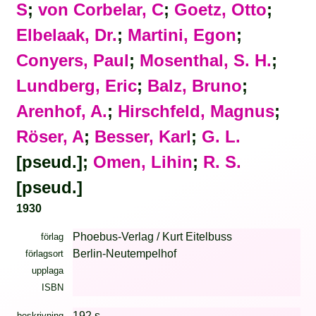
S
;
von Corbelar, C
;
Goetz, Otto
;
Elbelaak, Dr.
;
Martini, Egon
;
Conyers, Paul
;
Mosenthal, S. H.
;
Lundberg, Eric
;
Balz, Bruno
;
Arenhof, A.
;
Hirschfeld, Magnus
;
Röser, A
;
Besser, Karl
;
G. L.
[pseud.];
Omen, Lihin
;
R. S.
[pseud.]
1930
Phoebus-Verlag / Kurt Eitelbuss
förlag
Berlin-Neutempelhof
förlagsort
upplaga
ISBN
192 s.
beskrivning