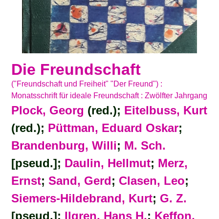
Die Freundschaft
("Freundschaft und Freiheit" "Der Freund") :
Monatsschrift für ideale Freundschaft : Zwölfter Jahrgang
Plock, Georg
(red.);
Eitelbuss, Kurt
(red.);
Püttman, Eduard Oskar
;
Brandenburg, Willi
;
M. Sch.
[pseud.];
Daulin, Hellmut
;
Merz,
Ernst
;
Sand, Gerd
;
Clasen, Leo
;
Siemers-Hildebrand, Kurt
;
G. Z.
[pseud.];
Ilgren, Hans H.
;
Keffon,