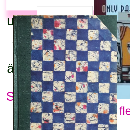
upphovsperson:
titel:
ämnesord:
Se alla ämnesord
Visa fl