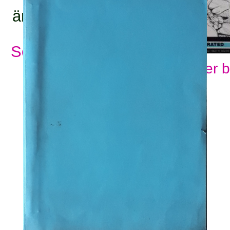
ämnesord:
Se alla ämnesord
Visa fler 