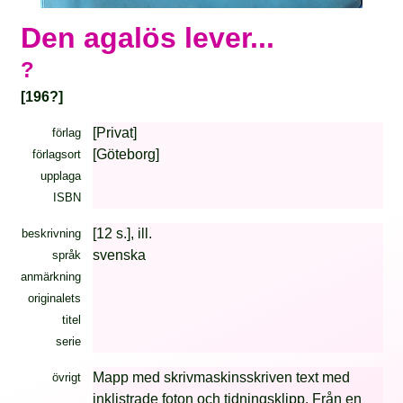
Den agalös lever...
?
[196?]
[Privat]
förlag
[Göteborg]
förlagsort
upplaga
ISBN
[12 s.], ill.
beskrivning
svenska
språk
anmärkning
originalets
titel
serie
Mapp med skrivmaskinsskriven text med
övrigt
inklistrade foton och tidningsklipp. Från en