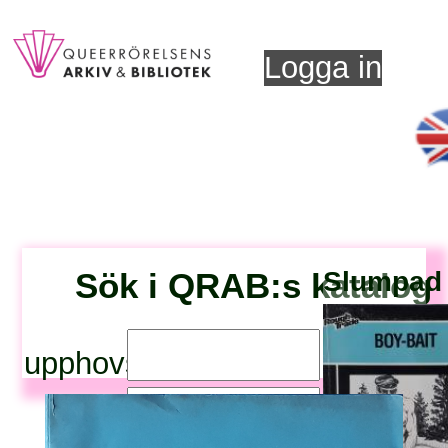
Logga in
Sök i QRAB:s katalog
Slumpad t
upphovsperson:
titel: