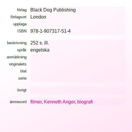
Black Dog Publishing
förlag
London
förlagsort
upplaga
978-1-907317-51-4
ISBN
252 s. ill.
beskrivning
engelska
språk
anmärkning
originalets
titel
serie
övrigt
filmer
,
Kenneth Anger
,
biografi
ämnesord