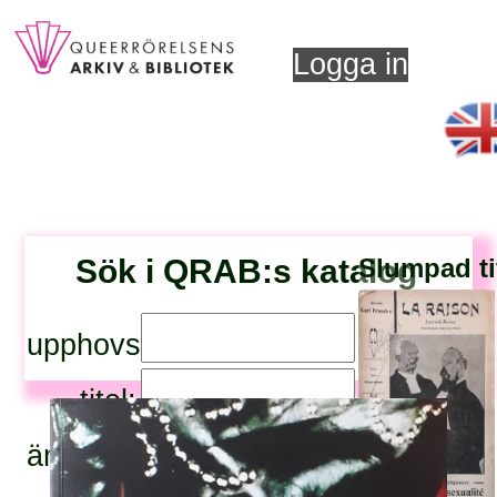
Logga in
Sök i QRAB:s katalog
Slumpad ti
upphovsperson:
titel:
ämnesord: