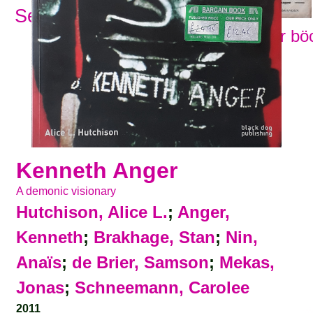
Se alla ämnesord
Visa fler bö
Kenneth Anger
A demonic visionary
Hutchison, Alice L.
;
Anger,
Kenneth
;
Brakhage, Stan
;
Nin,
Anaïs
;
de Brier, Samson
;
Mekas,
Jonas
;
Schneemann, Carolee
2011