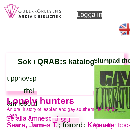
Logga in
Sök i QRAB:s katalog
Slumpad tite
upphovsperson:
titel:
Lonely hunters
ämnesord:
An oral history of lesbian and gay southern life, 1948-
1968
Se alla ämnesord
Sears, James T.
; förord:
Kepner,
Visa fler böc