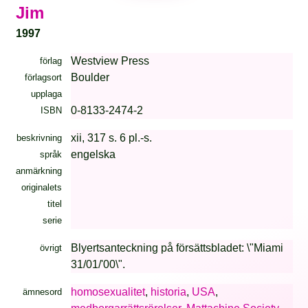
Jim
1997
Westview Press
förlag
Boulder
förlagsort
upplaga
0-8133-2474-2
ISBN
xii, 317 s. 6 pl.-s.
beskrivning
engelska
språk
anmärkning
originalets
titel
serie
Blyertsanteckning på försättsbladet: \"Miami
övrigt
31/01/'00\".
homosexualitet
,
historia
,
USA
,
ämnesord