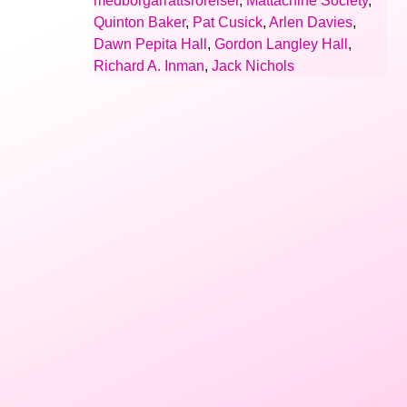
medborgarrättsrörelser
,
Mattachine Society
,
Quinton Baker
,
Pat Cusick
,
Arlen Davies
,
Dawn Pepita Hall
,
Gordon Langley Hall
,
Richard A. Inman
,
Jack Nichols