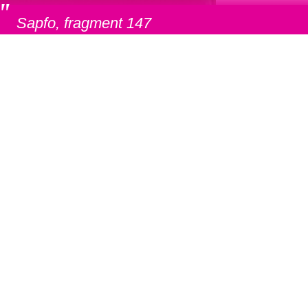
"
Sapfo, fragment 147