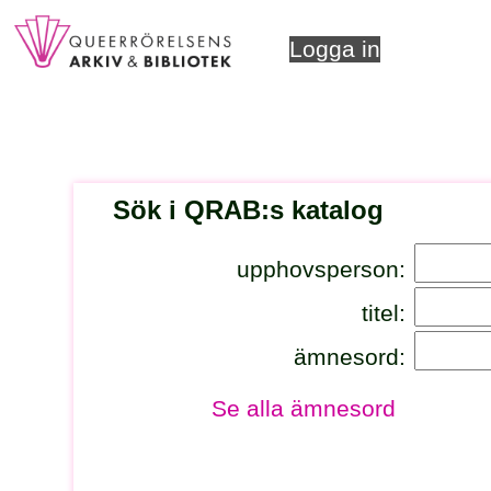
Logga in
Sök i QRAB:s katalog
upphovsperson:
titel:
ämnesord:
Se alla ämnesord