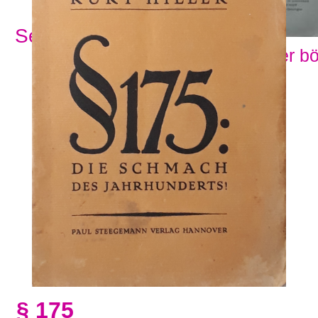
Se alla ämnesord
Visa fler b
§ 175