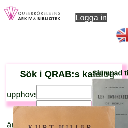
Logga in
Sök i QRAB:s katalog
Slumpad ti
upphovsperson:
titel:
ämnesord: