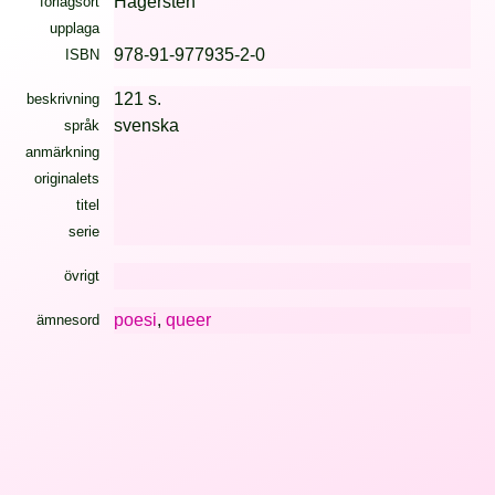
Hägersten
förlagsort
upplaga
978-91-977935-2-0
ISBN
121 s.
beskrivning
svenska
språk
anmärkning
originalets
titel
serie
övrigt
poesi
,
queer
ämnesord