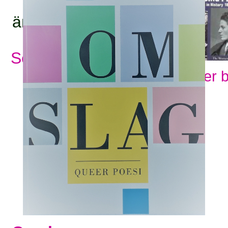
ämnesord:
Se alla ämnesord
Visa fler 