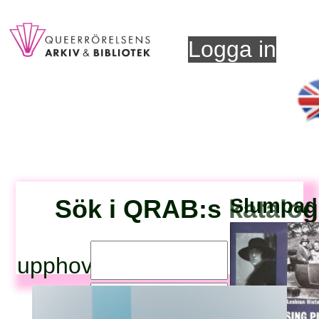
Logga in
Sök i QRAB:s katalog
Slumpad 
upphovsperson:
titel: