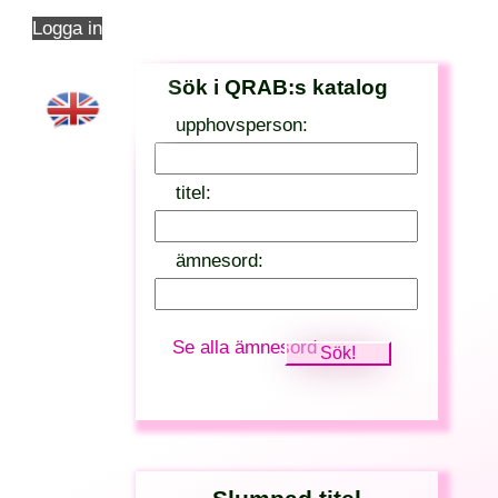
Logga in
Sök i QRAB:s katalog
upphovsperson:
titel:
ämnesord:
Se alla ämnesord