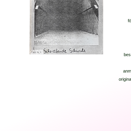
f
bes
anm
origina