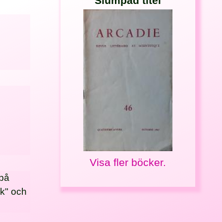
Slumpad titel
Visa fler böcker.
 på
ek" och