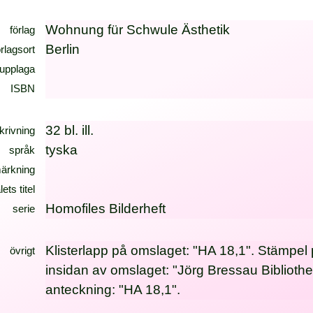
Wohnung für Schwule Ästhetik
förlag
Berlin
örlagsort
upplaga
ISBN
32 bl. ill.
krivning
tyska
språk
ärkning
lets titel
Homofiles Bilderheft
serie
Klisterlapp på omslaget: "HA 18,1". Stämpel
övrigt
insidan av omslaget: "Jörg Bressau Biblioth
anteckning: "HA 18,1".