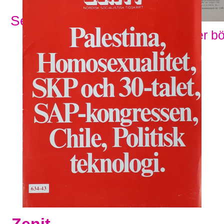
Se alla ämnesord
Visa fler b