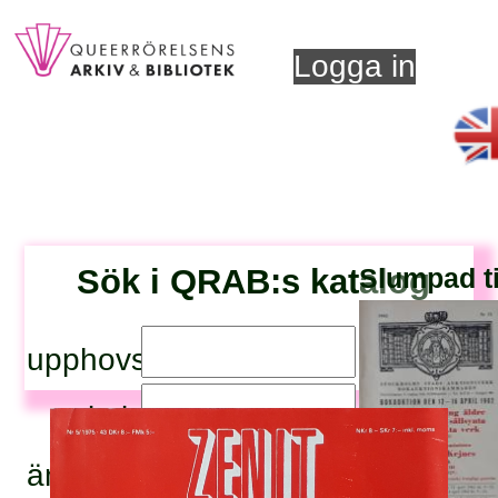
Logga in
Sök i QRAB:s katalog
Slumpad ti
upphovsperson:
titel:
ämnesord: