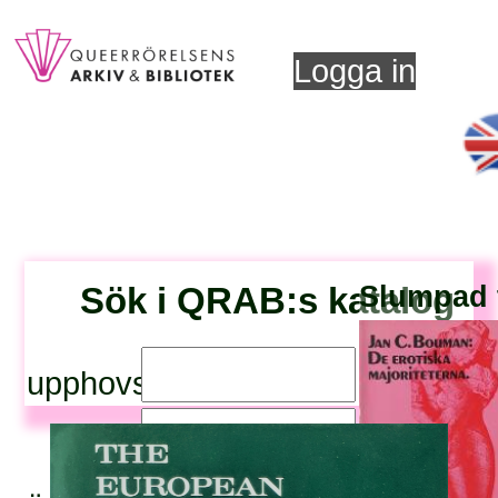
Logga in
Sök i QRAB:s katalog
Slumpad t
upphovsperson:
titel: