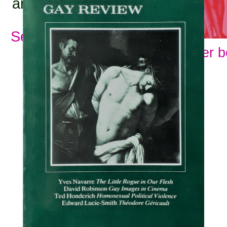
ämnesord:
Se alla ämnesord
Visa fler 