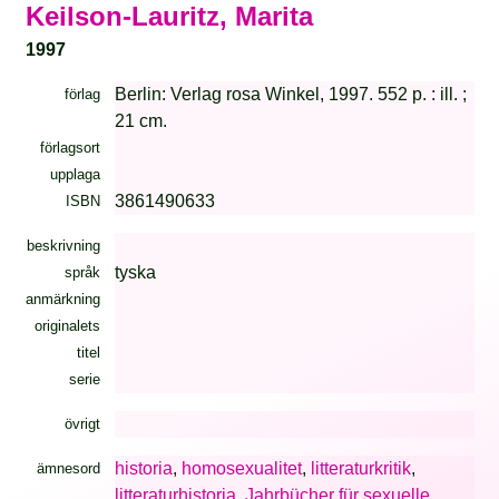
Keilson-Lauritz, Marita
1997
Berlin: Verlag rosa Winkel, 1997. 552 p. : ill. ;
förlag
21 cm.
förlagsort
upplaga
3861490633
ISBN
beskrivning
tyska
språk
anmärkning
originalets
titel
serie
övrigt
historia
,
homosexualitet
,
litteraturkritik
,
ämnesord
litteraturhistoria
,
Jahrbücher für sexuelle