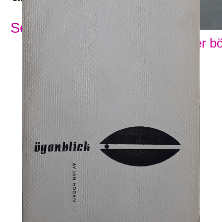
Se alla ämnesord
Visa fler b