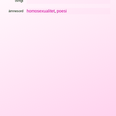
övrigt
homosexualitet
,
poesi
ämnesord