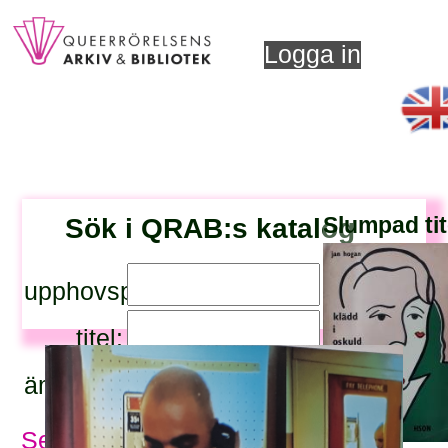
Logga in
Sök i QRAB:s katalog
Slumpad tit
upphovsperson:
titel:
ämnesord:
Se alla ämnesord