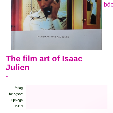
Visa fler bö
The film art of Isaac
Julien
-
förlag
förlagsort
upplaga
ISBN