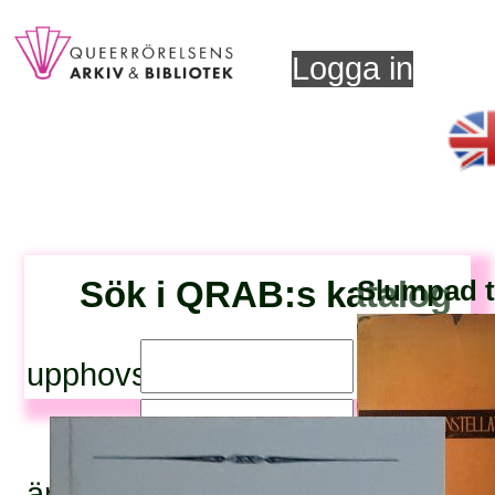
Logga in
Sök i QRAB:s katalog
Slumpad ti
upphovsperson:
titel:
ämnesord: