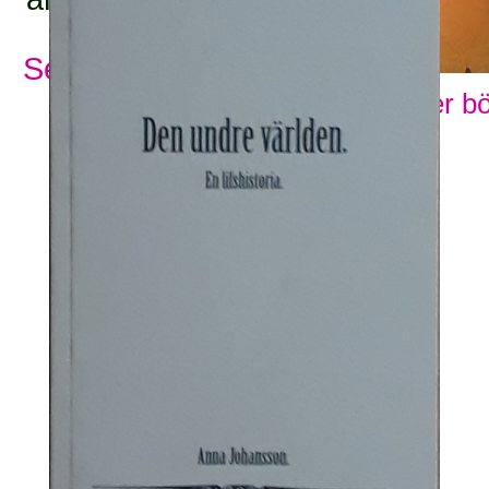
Se alla ämnesord
Visa fler b