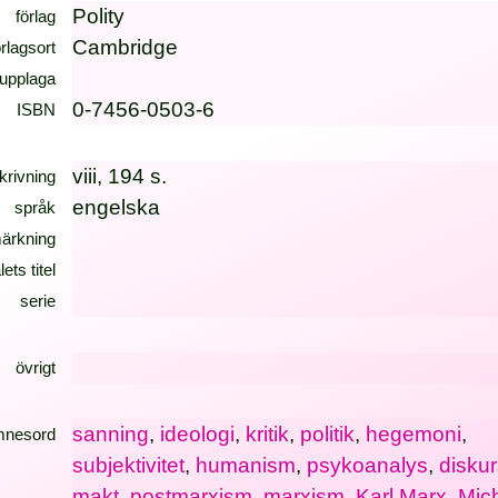
Polity
förlag
Cambridge
örlagsort
upplaga
0-7456-0503-6
ISBN
viii, 194 s.
krivning
engelska
språk
ärkning
lets titel
serie
övrigt
sanning
,
ideologi
,
kritik
,
politik
,
hegemoni
,
mnesord
subjektivitet
,
humanism
,
psykoanalys
,
disku
makt
,
postmarxism
,
marxism
,
Karl Marx
,
Mic