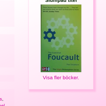
Slumpad titel
Visa fler böcker.
rs
,
hel