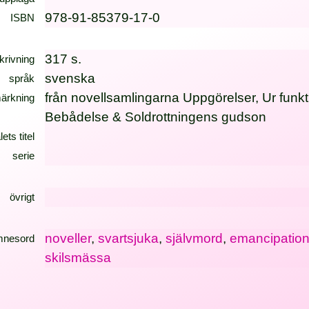
978-91-85379-17-0
ISBN
317 s.
krivning
svenska
språk
från novellsamlingarna Uppgörelser, Ur funkt
ärkning
Bebådelse & Soldrottningens gudson
lets titel
serie
övrigt
noveller
,
svartsjuka
,
självmord
,
emancipatio
mnesord
skilsmässa