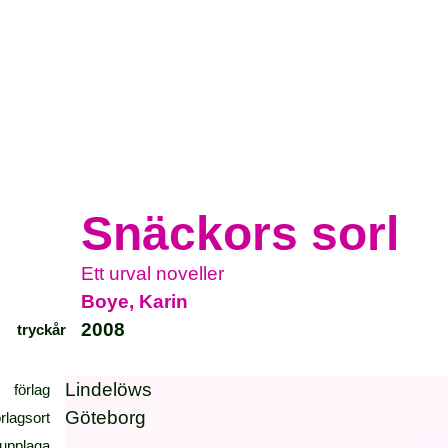
Snäckors sorl
Ett urval noveller
Boye, Karin
2008
tryckår
Lindelöws
förlag
Göteborg
örlagsort
upplaga