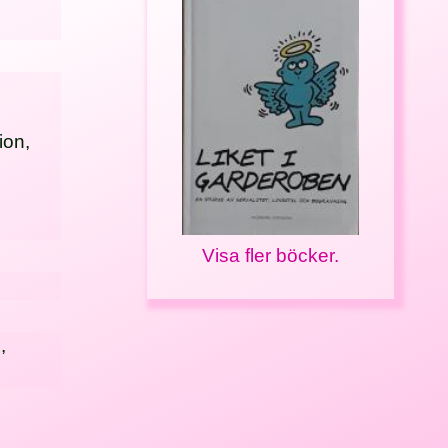
ion,
Visa fler böcker.
n
,