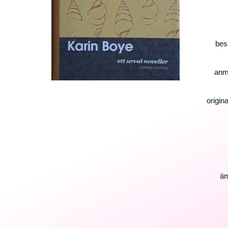
bes
anm
origina
ä