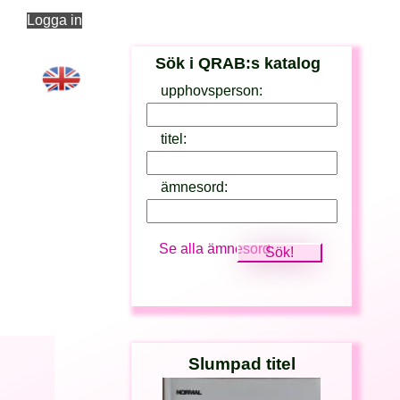
Logga in
Sök i QRAB:s katalog
upphovsperson:
titel:
ämnesord:
Se alla ämnesord
Slumpad titel