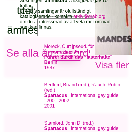
Sökningen:
ämnesord :
reseguide
gav 10
träffar.
titel:
QRAB:s samlingar är ofullständigt
katalogiserade - kontakta
arkiv@qrab.org
om du är intresserad av att veta mer om vad
ämnesord:
som kan finnas.
Moreck, Curt [pseud. för
Se alla ämnesord
Haemmerling, Konrad]
Führer durch das "lasterhafte"
Visa fler
Berlin
1987
Bedford, Briand (red.); Rauch, Robin
(red.)
Spartacus
: International gay guide
: 2001-2002
2001
Stamford, John D. (red.)
Spartacus
: International gay guide