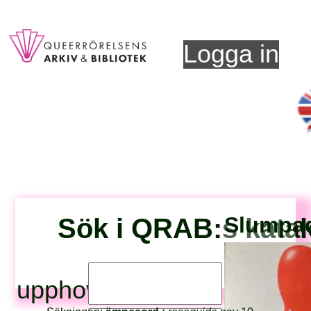
Logga in
Sök i QRAB:s kata
Slumpad 
upphovsperson: