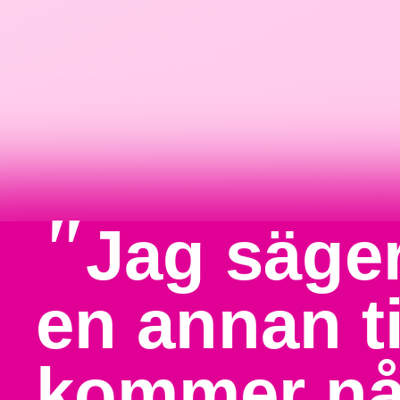
"
Jag säger
en annan t
kommer nå