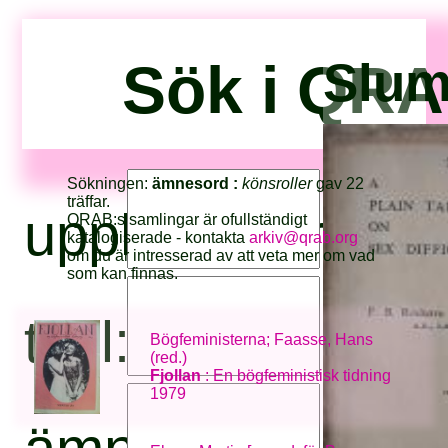
Sök i QRA
Slum
Sökningen:
ämnesord :
könsroller
gav 22
träffar.
upphovsperson:
QRAB:s samlingar är ofullständigt
katalogiserade - kontakta
arkiv@qrab.org
om du är intresserad av att veta mer om vad
som kan finnas.
titel:
Bögfeministerna; Faasse, Hans
(red.)
Fjollan
: En bögfeministisk tidning
1979