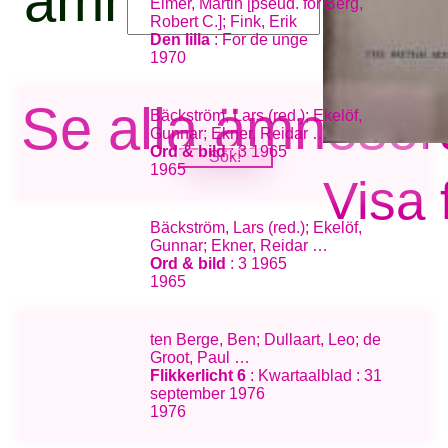
ämnesord:
Elmer, Martin [pseud. för Berg,
Robert C.]; Fink, Erik
Den lilla
: For de unge
1970
Se alla ämnesor
Bäckström, Lars (red.); Ekelöf,
Gunnar; Ekner, Reidar …
Ord & bild
: 3 1965
1965
Visa 
Bäckström, Lars (red.); Ekelöf,
Gunnar; Ekner, Reidar …
Ord & bild
: 3 1965
1965
ten Berge, Ben; Dullaart, Leo; de
Groot, Paul …
Flikkerlicht 6
: Kwartaalblad : 31
september 1976
1976