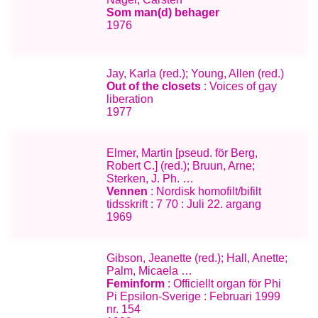
Som man(d) behager
1976
Jay, Karla (red.); Young, Allen (red.)
Out of the closets
: Voices of gay
liberation
1977
Elmer, Martin [pseud. för Berg,
Robert C.] (red.); Bruun, Arne;
Sterken, J. Ph. …
Vennen
: Nordisk homofilt/bifilt
tidsskrift : 7 70 : Juli 22. argang
1969
Gibson, Jeanette (red.); Hall, Anette;
Palm, Micaela …
Feminform
: Officiellt organ för Phi
Pi Epsilon-Sverige : Februari 1999
nr. 154