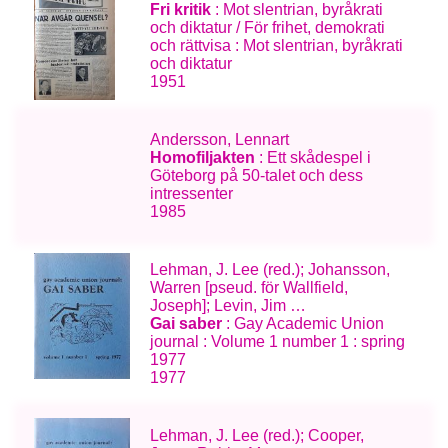
Fri kritik
: Mot slentrian, byråkrati
och diktatur / För frihet, demokrati
och rättvisa : Mot slentrian, byråkrati
och diktatur
1951
Andersson, Lennart
Homofiljakten
: Ett skådespel i
Göteborg på 50-talet och dess
intressenter
1985
Lehman, J. Lee (red.); Johansson,
Warren [pseud. för Wallfield,
Joseph]; Levin, Jim …
Gai saber
: Gay Academic Union
journal : Volume 1 number 1 : spring
1977
1977
Lehman, J. Lee (red.); Cooper,