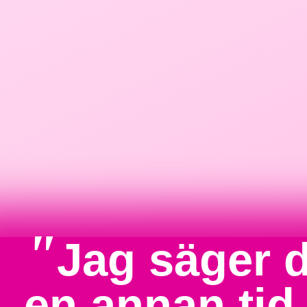
"
Jag säger d
en annan tid