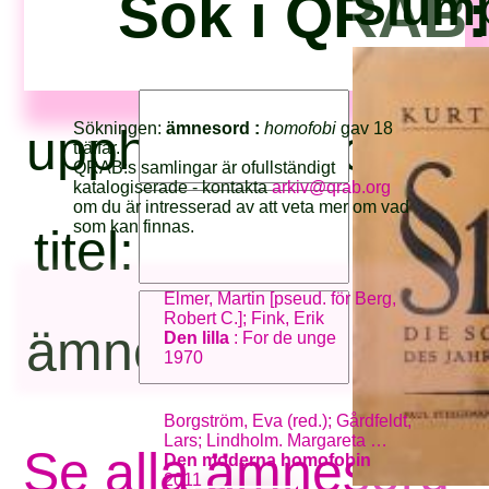
Slump
Sök i QRAB:
Sökningen:
ämnesord :
homofobi
gav 18
upphovsperson:
träffar.
QRAB:s samlingar är ofullständigt
katalogiserade - kontakta
arkiv@qrab.org
om du är intresserad av att veta mer om vad
som kan finnas.
titel:
Elmer, Martin [pseud. för Berg,
Robert C.]; Fink, Erik
ämnesord:
Den lilla
: For de unge
1970
Borgström, Eva (red.); Gårdfeldt,
Lars; Lindholm. Margareta …
Se alla ämnesord
Den moderna homofobin
2011