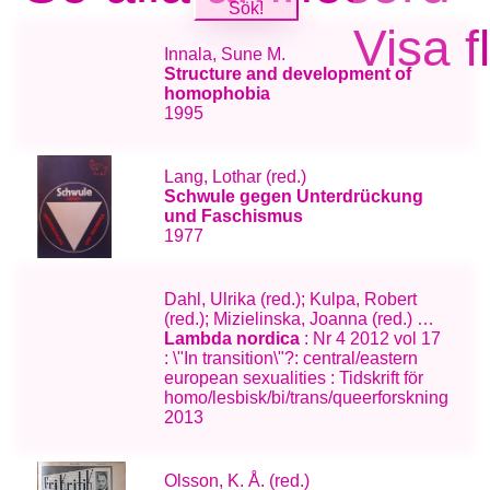
Visa f
Innala, Sune M.
Structure and development of
homophobia
1995
Lang, Lothar (red.)
Schwule gegen Unterdrückung
und Faschismus
1977
Dahl, Ulrika (red.); Kulpa, Robert
(red.); Mizielinska, Joanna (red.) …
Lambda nordica
: Nr 4 2012 vol 17
: \"In transition\"?: central/eastern
european sexualities : Tidskrift för
homo/lesbisk/bi/trans/queerforskning
2013
Olsson, K. Å. (red.)