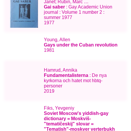
Janet; Rubin, Marc …
Gai saber
: Gay Academic Union
journal : Volume 1 number 2 :
summer 1977
1977
Young, Allen
Gays under the Cuban revolution
1981
Hamrud, Annika
Fundamentalisterna
: De nya
kyrkorna och hatet mot hbtq-
personer
2019
Fiks, Yevgeniy
Soviet Moscow's yiddish-gay
dictionary = Moskviš-
"tematičeskij" slovar =
"Tematish"-moskver verterbukh