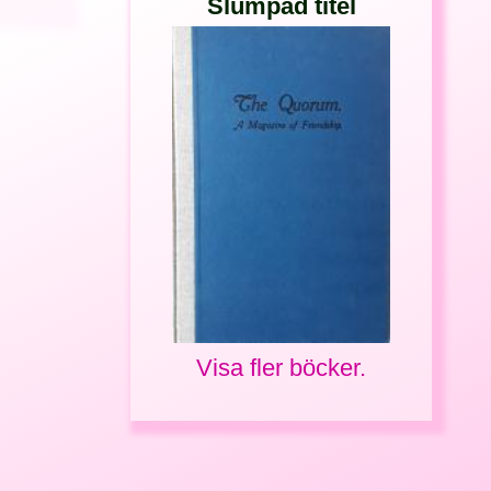
Slumpad titel
Visa fler böcker.