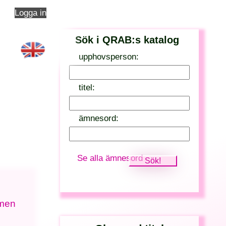
Logga in
Sök i QRAB:s katalog
upphovsperson:
titel:
ämnesord:
Se alla ämnesord
 men