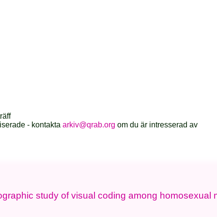
räff
iserade - kontakta
arkiv@qrab.org
om du är intresserad av
ographic study of visual coding among homosexual