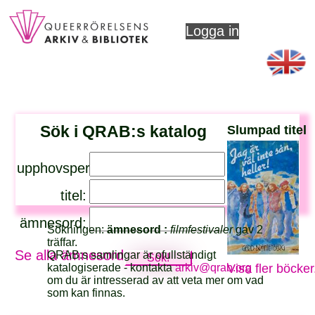
Logga in
Sök i QRAB:s katalog
Slumpad titel
upphovsperson:
titel:
ämnesord:
Sökningen:
ämnesord :
filmfestivaler
gav 2
träffar.
Se alla ämnesord
QRAB:s samlingar är ofullständigt
Visa fler böcker
katalogiserade - kontakta
arkiv@qrab.org
om du är intresserad av att veta mer om vad
som kan finnas.