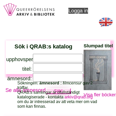
Logga in
Sök i QRAB:s katalog
Slumpad titel
upphovsperson:
titel:
ämnesord:
Sökningen:
ämnesord :
filmcensur
gav 2
träffar.
Se alla ämnesord
QRAB:s samlingar är ofullständigt
Visa fler böcker
katalogiserade - kontakta
arkiv@qrab.org
om du är intresserad av att veta mer om vad
som kan finnas.